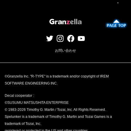
お問い合わせ
©Granzella Inc. "R-TYPE" is a trademark and/or copyright of IREM
SOFTWARE ENGINEERING INC.
Decal cooperator :
©SUSUMU MATSUSHITA ENTERPRISE
© 1983-
2026 Timothy G. Martin / Tozai, Inc. All Rights Reserved.
Spelunker is a trademark of Timothy G. Martin and Tozai Games is a
trademark of Tozai, Inc.
registered or protected in the US and other countries.